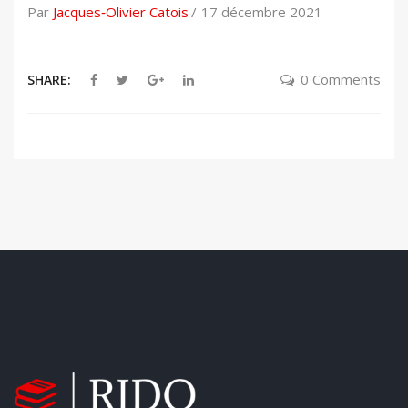
ideology and dominant thoughts. The main
Par
Jacques‑Olivier Catois
17 décembre 2021
objective of this interdisciplinary article is to
propose an emancipatory entrepreneurship
0 Comments
SHARE:
education pedagogy, centered around
problem-based learning, and using key
concepts from Paulo Freire’s educational model
and critical constructivism. This proposed
emancipatory model in the field of
entrepreneurship education has important
implications for learners, educators,
educational systemsand societies.