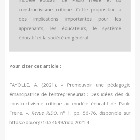
constructivisme critique. Cette proposition a
des implications importantes pour les
apprenants, les éducateurs, le système
éducatif et la société en général
Entrepreneurship education is at the
Entrepreneuriat ; Education entrepreneuriale ;
Entrepreneurship ; Entrepreneurship education
Pour citer cet article :
crossroads. On the one hand,
Constructivisme critique ; Modèle éducationnel
; Critical constructivism ; Paulo Freire’s
entrepreneurship, as a teaching object, is very
de Paulo Freire ; Emancipation.
educational model ; Emancipation
FAYOLLE, A. (2021), « Promouvoir une pédagogie
widespread in business schools, engineering
émancipatrice de l’entrepreneuriat : Des idées clés du
schools and universities. On the other hand,
constructivisme critique au modèle éducatif de Paulo
entrepreneurship education lacks of legitimacy
Freire. »,
Revue RIDO
, n° 1, pp. 56-76, disponible sur
and critical approaches aiming at
https://doi.org/10.34699/rido.2021.4
counterbalancing the influences of neoliberal