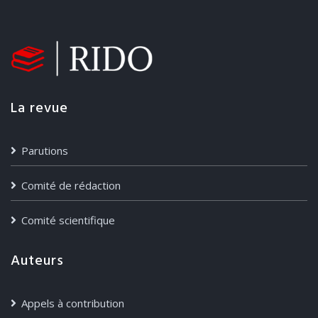
watched the series Tapie, which recounts part
of the life of the eponymous businessman,
supplemented by other contemporary
productions about entrepreneurs and by
studying all the press articles devoted to this
La revue
series (i.e. its context of production and
reception). In addition, a documentary study
Parutions
(textual and videographic) of real historical
figures and events was carried out in order to
Comité de rédaction
provide a point of comparison for assessing
Comité scientifique
the nature of the narrative choices made by
the authors of Tapie and the extent to which
Auteurs
they interpreted the facts.
Appels à contribution