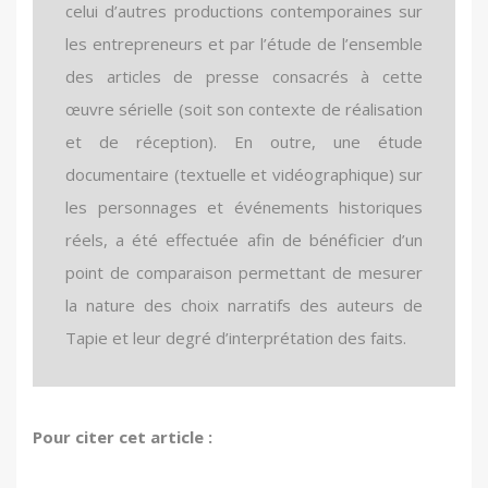
celui d’autres productions contemporaines sur
les entrepreneurs et par l’étude de l’ensemble
des articles de presse consacrés à cette
œuvre sérielle (soit son contexte de réalisation
et de réception). En outre, une étude
documentaire (textuelle et vidéographique) sur
les personnages et événements historiques
réels, a été effectuée afin de bénéficier d’un
point de comparaison permettant de mesurer
la nature des choix narratifs des auteurs de
Tapie et leur degré d’interprétation des faits.
Drawing on an analysis of the miniseries Tapie
Couple ; entrepreneur ; femme ; représentation
Couple ; entrepreneur ; woman ; social
Pour citer cet article :
(Tristan Séguéla, 2023), this article
sociale ; séries.
representation ; series.