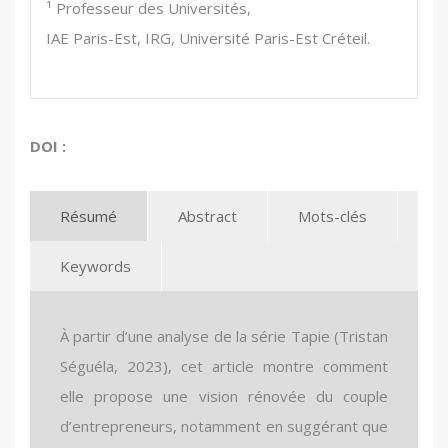
¹ Professeur des Universités,
IAE Paris-Est, IRG, Université Paris-Est Créteil.
DOI :
Résumé
Abstract
Mots-clés
Keywords
À partir d’une analyse de la série Tapie (Tristan
Séguéla, 2023), cet article montre comment
elle propose une vision rénovée du couple
d’entrepreneurs, notamment en suggérant que