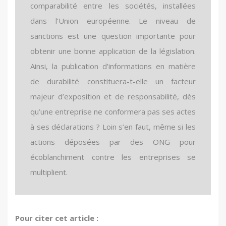
comparabilité entre les sociétés, installées
dans l’Union européenne. Le niveau de
sanctions est une question importante pour
obtenir une bonne application de la législation.
Ainsi, la publication d’informations en matière
de durabilité constituera-t-elle un facteur
majeur d’exposition et de responsabilité, dès
qu’une entreprise ne conformera pas ses actes
à ses déclarations ? Loin s’en faut, même si les
actions déposées par des ONG pour
écoblanchiment contre les entreprises se
multiplient.
Directive (EU) 2022/2464 of December 14,
CSRD ; durabilité environnementale ;
CSRD; climate change; corporate social
Pour citer cet article :