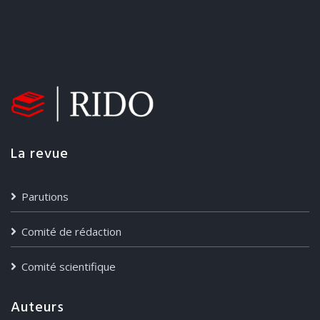
the effectiveness of sustainable reporting and
improving the reliability of information
disclosed by companies, to avoid the effects of
greenwashing. The 2022 directive thus includes
unprecedented transparency obligations and
increases the need for internal controls and
due diligence. The level of sanctions is also a
La revue
real question for obtaining a good application of
the legislation. So, will sustainability disclosure
Parutions
be a major driver of exposure and liability when
a company fails to conform its actions to its
Comité de rédaction
statements?
Comité scientifique
Auteurs