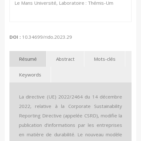
Le Mans Université, Laboratoire : Thémis-Um
DOI :
10.34699/rido.2023.29
Résumé
Abstract
Mots-clés
Keywords
La directive (UE) 2022/2464 du 14 décembre
2022, relative à la Corporate Sustainability
Reporting Directive (appelée CSRD), modifie la
publication d’informations par les entreprises
en matière de durabilité. Le nouveau modèle