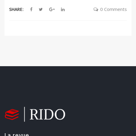
impacts decision making complexity. Although
0 Comments
SHARE:
this phenomenon is known, very few scholars
have studied rule proliferation and its impact on
decision making. Hence, most managerial
decision making on rules is based on common
knowledge as opposed to scientific knowledge.
This model reveals decision making complexity
by examining search costs, calculation costs
and complexity costs at different rule
complexity levels. It leads to a series of
propositions ready to be empirically tested.
Our paper helps manager understand how rule
proliferation interacts with decision making and
intensifies complexity.
La revue