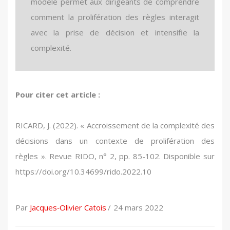
modèle permet aux dirigeants de comprendre
comment la prolifération des règles interagit
avec la prise de décision et intensifie la
complexité.
Companies in the extractive sector implement
Prolifération des règles ; Prise de décision ;
Rule proliferation; Decision making; Bounded
Pour citer cet article :
local content measures in the areas in which
Rationalité limitée ; Règles ; Complexité.
rationality; Rules; Complexity.
they operate. These measures – training,
RICARD, J. (2022). « Accroissement de la complexité des
education, employment, infrastructure, health –
décisions dans un contexte de prolifération des
must benefit local populations. Companies
règles ». Revue RIDO, n° 2, pp. 85-102. Disponible sur
report on these activities by publishing the
https://doi.org/10.34699/rido.2022.10
information required by the Non-Financial
Reporting Directive (NFRD).
Par
Jacques‑Olivier Catois
24 mars 2022
This paper depicts how rule proliferation