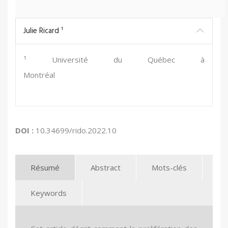
Julie Ricard ¹
¹ Université du Québec à
Montréal
EM Normandie Business School, Métis Lab
DOI :
10.34699/rido.2022.10
Résumé
Abstract
Mots-clés
Keywords